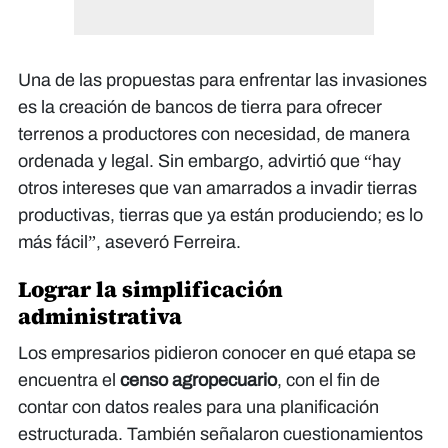
Una de las propuestas para enfrentar las invasiones
es la creación de bancos de tierra para ofrecer
terrenos a productores con necesidad, de manera
ordenada y legal. Sin embargo, advirtió que “hay
otros intereses que van amarrados a invadir tierras
productivas, tierras que ya están produciendo; es lo
más fácil”, aseveró Ferreira.
Lograr la simplificación
administrativa
Los empresarios pidieron conocer en qué etapa se
encuentra el
censo agropecuario
, con el fin de
“El agro es altamente riesgoso y debe
contar con datos reales para una planificación
“El tema de seguridad jurídica se ha
ser apoyado por el Gobierno con una
estructurada. También señalaron cuestionamientos
venido discutiendo por años; es hora