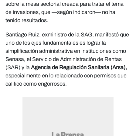
sola visión: garantizar la seguridad
de resolverlo", Santiago Ruiz,
sobre la mesa sectorial creada para tratar el tema
alimentaria", Jorge Ulloa, presidente
exministro de la SAG
de invasiones, que —según indicaron— no ha
de la ASHDA
tenido resultados.
Santiago Ruiz, exministro de la SAG, manifestó que
uno de los ejes fundamentales es lograr la
simplificación administrativa en instituciones como
Senasa, el Servicio de Administración de Rentas
(SAR) y la
Agencia de Regulación Sanitaria (Arsa),
especialmente en lo relacionado con permisos que
calificó como engorrosos.