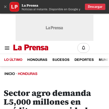
La Prensa
×
Descargar
Noticias al instante. Disponible en Google y IOS
LO ÚLTIMO
HONDURAS
SUCESOS
DEPORTES
MUN
INICIO
·
HONDURAS
Sector agro demanda
L5,000 millones en