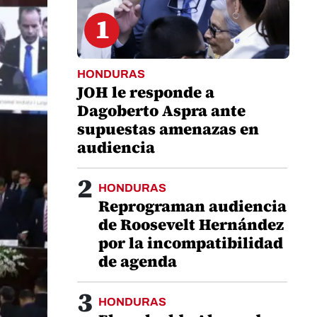
1
HONDURAS
JOH le responde a
Dagoberto Aspra ante
supuestas amenazas en
audiencia
2
HONDURAS
Reprograman audiencia
de Roosevelt Hernández
por la incompatibilidad
de agenda
3
HONDURAS