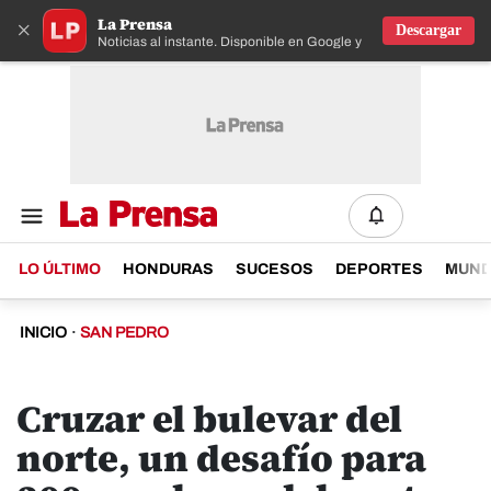
La Prensa
×
Descargar
Noticias al instante. Disponible en Google y IOS
LO ÚLTIMO
HONDURAS
SUCESOS
DEPORTES
MUN
INICIO
·
SAN PEDRO
Cruzar el bulevar del
norte, un desafío para