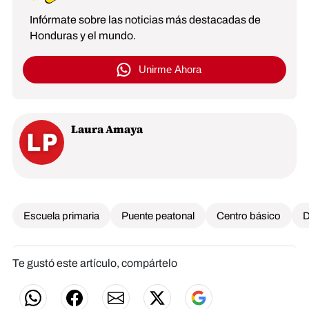
Infórmate sobre las noticias más destacadas de
Honduras y el mundo.
Unirme Ahora
Laura Amaya
Escuela primaria
Puente peatonal
Centro básico
D
Te gustó este artículo, compártelo