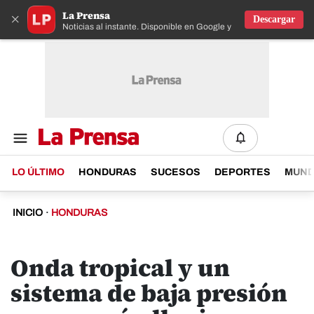
La Prensa
×
Descargar
Noticias al instante. Disponible en Google y IOS
LO ÚLTIMO
HONDURAS
SUCESOS
DEPORTES
MUN
INICIO
·
HONDURAS
Onda tropical y un
sistema de baja presión