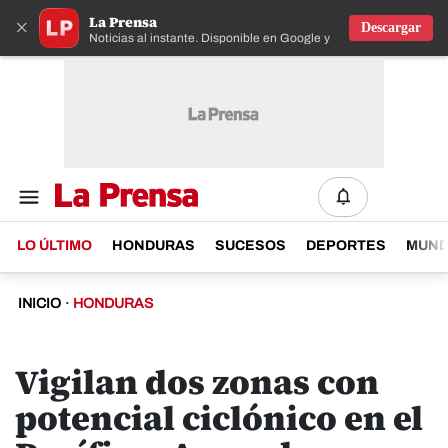
La Prensa
×
Descargar
Noticias al instante. Disponible en Google y IOS
LO ÚLTIMO
HONDURAS
SUCESOS
DEPORTES
MUN
INICIO
·
HONDURAS
Vigilan dos zonas con
potencial ciclónico en el