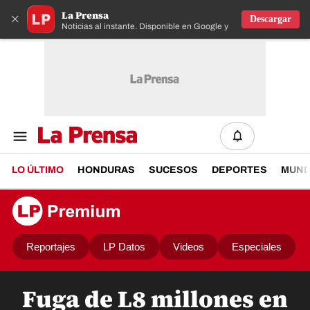
La Prensa
×
Descargar
Noticias al instante. Disponible en Google y IOS
LO ÚLTIMO
HONDURAS
SUCESOS
DEPORTES
MUN
Reportajes
LP Datos
Videos
Especiales
Fuga de L8 millones en