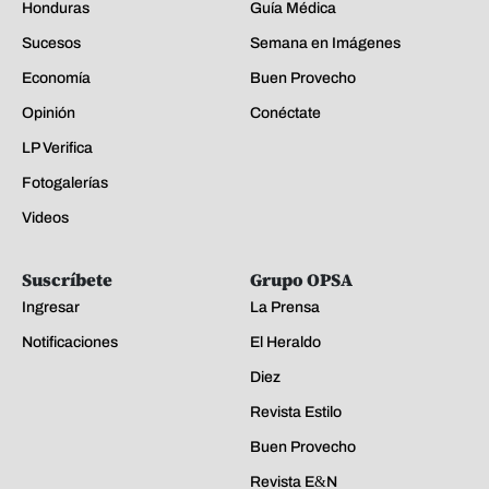
Suscríbete
Grupo OPSA
Ingresar
La Prensa
Notificaciones
El Heraldo
Diez
Revista Estilo
Buen Provecho
Revista E&N
GOTV
Acerca de La Prensa
EDICIÓN IMPRESA
Quiénes somos
Políticas de Privacidad
Principios de aplicación de IA
Mapa del sitio