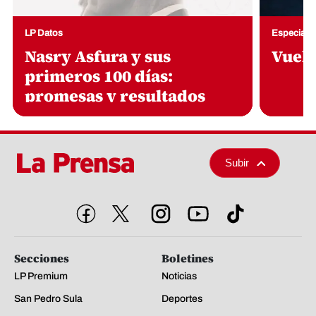
Secciones
Boletines
LP Premium
Noticias
San Pedro Sula
Deportes
Honduras
Guía Médica
Sucesos
Semana en Imágenes
Economía
Buen Provecho
Opinión
Conéctate
LP Verifica
Fotogalerías
Videos