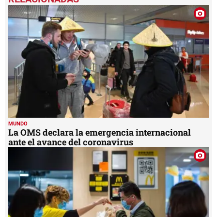
of
3
minutes,
43
seconds
MUNDO
La OMS declara la emergencia internacional
ante el avance del coronavirus