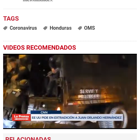
Coronavirus
Honduras
OMS
VIDEOS RECOMENDADOS
0
seconds