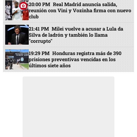
20:00 PM
Real Madrid anuncia salida,
reunión con Vini y Vozinha firma con nuevo
club
21:41 PM
Milei vuelve a acusar a Lula da
Silva de ladrón y también lo llama
"corrupto"
19:29 PM
Honduras registra más de 390
prisiones preventivas vencidas en los
últimos siete años