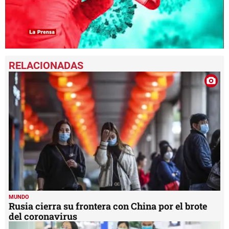
0
seconds
of
1
minute,
1
second
MUNDO
Rusia cierra su frontera con China por el brote
del coronavirus