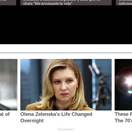
chats: “Me arruinaste la vida”
informa
al of
Olena Zelenska's Life Changed
These 
Overnight
The 70'
Brainberries