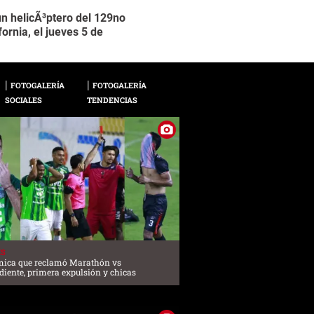
un helicÃ³ptero del 129no
Los pasajeros de la 
2 / 13
ornia, el jueves 5 de
Roma, Italia.
FOTOGALERÍA
FOTOGALERÍA
SOCIALES
TENDENCIAS
ES
mica que reclamó Marathón vs
iente, primera expulsión y chicas