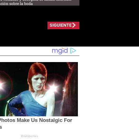
ción sobre la boda
SIGUIENTE
Photos Make Us Nostalgic For
s
Brainberries