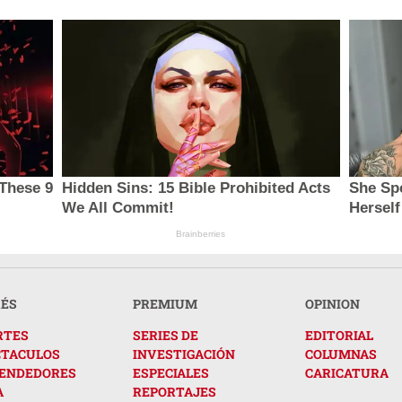
These 9
Hidden Sins: 15 Bible Prohibited Acts
She Sp
We All Commit!
Herself
Brainberries
RÉS
PREMIUM
OPINION
RTES
SERIES DE
EDITORIAL
CTACULOS
INVESTIGACIÓN
COLUMNAS
ENDEDORES
ESPECIALES
CARICATURA
A
REPORTAJES