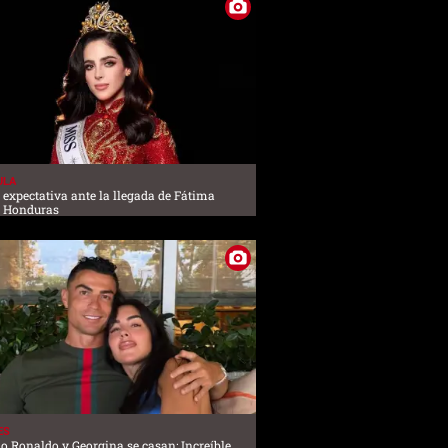
ULA
a expectativa ante la llegada de Fátima
a Honduras
ES
no Ronaldo y Georgina se casan: Increíble