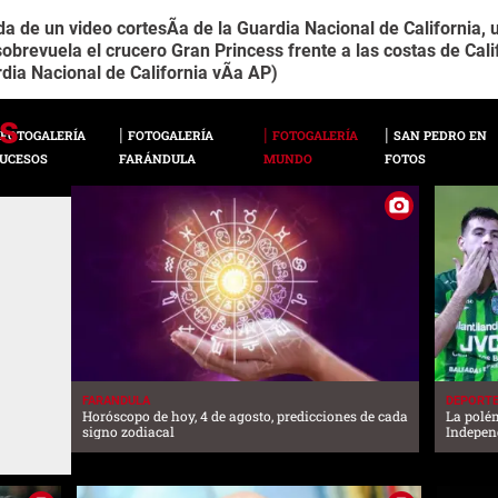
 de un video cortesÃ­a de la Guardia Nacional de California, 
obrevuela el crucero Gran Princess frente a las costas de Calif
ia Nacional de California vÃ­a AP)
FOTOGALERÍA
FOTOGALERÍA
FOTOGALERÍA
SAN PEDRO EN
UCESOS
FARÁNDULA
MUNDO
FOTOS
FARANDULA
DEPORT
Horóscopo de hoy, 4 de agosto, predicciones de cada
La polé
signo zodiacal
Independ