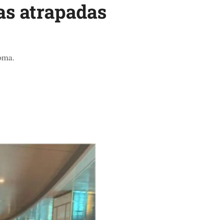
as atrapadas
oma.