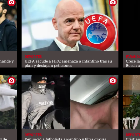
DEPORTES
FARAND
omande y
UEFA sacude a FIFA: amenaza a Infantino tras su
Crece l
plan y destapan peticiones
Bosch 
DEPORTES
DEPORT
4 de
Denunció a futbolista argentino y filtra graves
Cristia