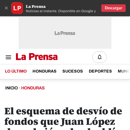
La Prensa
×
Descargar
Noticias al instante. Disponible en Google y IOS
LO ÚLTIMO
HONDURAS
SUCESOS
DEPORTES
MUN
INICIO
·
HONDURAS
El esquema de desvío de
fondos que Juan López