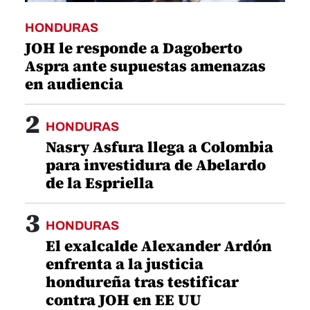
para investidura de Abelardo
de la Espriella
3
HONDURAS
El exalcalde Alexander Ardón
enfrenta a la justicia
hondureña tras testificar
contra JOH en EE UU
4
HONDURAS
Asopodehu condena supuestas
tácticas dilatorias en proceso
contra Roosevelt Hernández
5
HONDURAS
Congreso aprueba 371