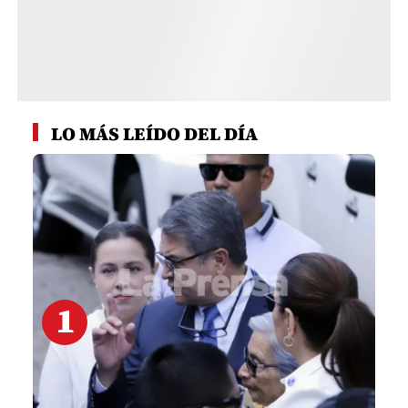
1
HONDURAS
JOH le responde a Dagoberto
Aspra ante supuestas amenazas
en audiencia
2
HONDURAS
Nasry Asfura llega a Colombia