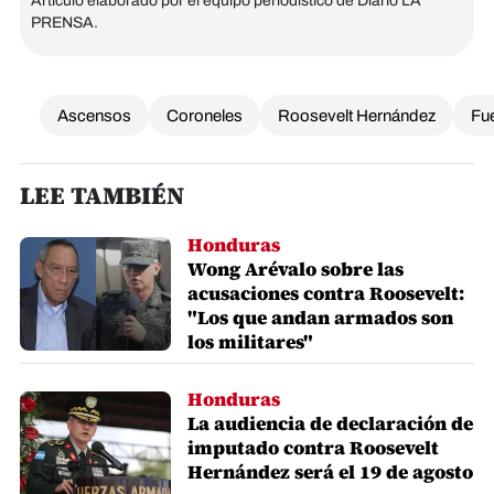
Artículo elaborado por el equipo periodístico de Diario LA
PRENSA.
Ascensos
Coroneles
Roosevelt Hernández
Fu
LEE TAMBIÉN
Honduras
Wong Arévalo sobre las
acusaciones contra Roosevelt:
"Los que andan armados son
los militares"
Honduras
La audiencia de declaración de
imputado contra Roosevelt
Hernández será el 19 de agosto