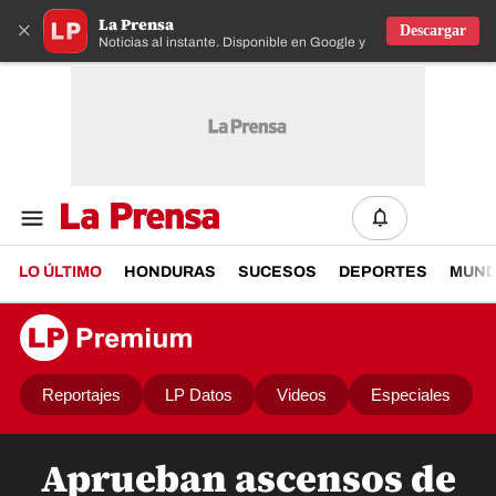
La Prensa
×
Descargar
Noticias al instante. Disponible en Google y IOS
LO ÚLTIMO
HONDURAS
SUCESOS
DEPORTES
MUN
Reportajes
LP Datos
Videos
Especiales
Aprueban ascensos de