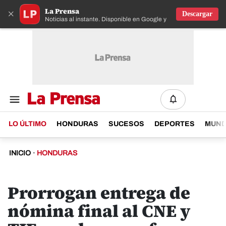
La Prensa
×
Descargar
Noticias al instante. Disponible en Google y IOS
LO ÚLTIMO
HONDURAS
SUCESOS
DEPORTES
MUN
INICIO
·
HONDURAS
Prorrogan entrega de
nómina final al CNE y