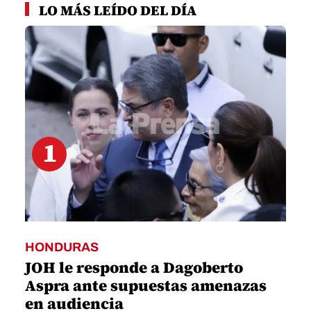
seconds
LO MÁS LEÍDO DEL DÍA
of
1
minute,
24
seconds
1
HONDURAS
JOH le responde a Dagoberto
Aspra ante supuestas amenazas
en audiencia