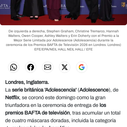
De izquierda a derecha, Stephen Graham, Christine Tremarco, Hannah
Walters, Owen Cooper, Ashley Walters y Erin Doherty con el Premio a la
Mejor Serie Limitada por Adolescence (Adolescencia) durante la
ceremonia de los Premios BAFTA de Televisión 2026 en Londres. Londres)
EFE/EPA/NEIL HALL
NEIL HALL / EFE
Londres, Inglaterra.
La
serie británica 'Adolescencia'
(
Adolescence
), de
Netflix
, se coronó este domingo como la gran
triunfadora en la ceremonia de entrega de
los
premios BAFTA de televisión
, tras acumular un total
de cuatro máscaras doradas, incluida la categoría