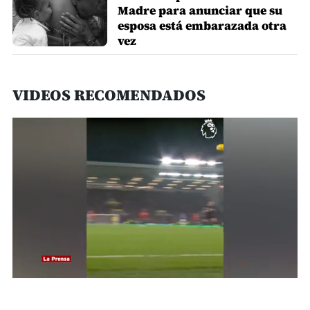
Madre para anunciar que su
esposa está embarazada otra
vez
VIDEOS RECOMENDADOS
0
seconds
of