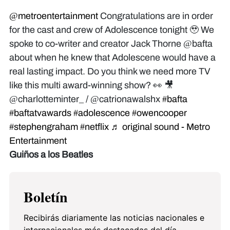
@metroentertainment
Congratulations are in order
for the cast and crew of Adolescence tonight 🥹 We
spoke to co-writer and creator Jack Thorne @bafta
about when he knew that Adolescene would have a
real lasting impact. Do you think we need more TV
like this multi award-winning show? 👀 🎥
@charlotteminter_ / @catrionawalshx
#bafta
#baftatvawards
#adolescence
#owencooper
#stephengraham
#netflix
♬ original sound - Metro
Entertainment
Guiños a los Beatles
Boletín
Recibirás diariamente las noticias nacionales e
internacionales más destacadas del día.