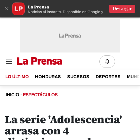
La Prensa
×
Descargar
Noticias al instante. Disponible en Google y IOS
LO ÚLTIMO
HONDURAS
SUCESOS
DEPORTES
MUN
INICIO
·
ESPECTÁCULOS
La serie 'Adolescencia'
arrasa con 4