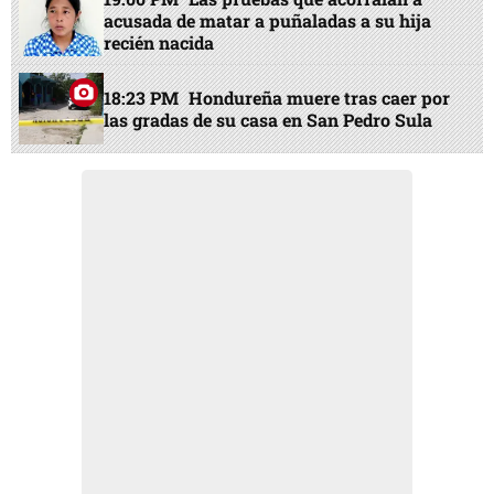
acusada de matar a puñaladas a su hija
recién nacida
18:23 PM
Hondureña muere tras caer por
las gradas de su casa en San Pedro Sula