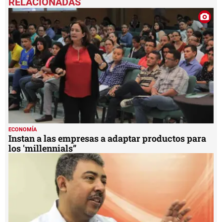
of
32
seconds
ECONOMÍA
Instan a las empresas a adaptar productos para
los 'millennials”