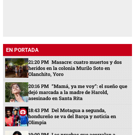
EN PORTADA
21:20 PM
Masacre: cuatro muertos y dos
heridos en la colonia Murilo Soto en
Olanchito, Yoro
20:16 PM
“Mamá, ya me voy”: el sueño que
dejó marcada a la madre de Harold,
asesinado en Santa Rita
18:43 PM
Del Motagua a segunda,
hondureño se va del Barça y noticia en
Olimpia
19:00 PM
Las pruebas que acorralan a