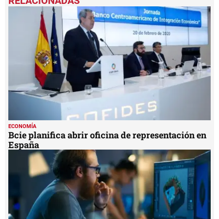
of
1
minute,
22
seconds
ECONOMÍA
Bcie planifica abrir oficina de representación en
España