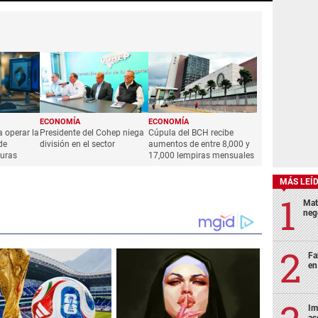
ECONOMÍA
ECONOMÍA
a operar la
Presidente del Cohep niega
Cúpula del BCH recibe
de
división en el sector
aumentos de entre 8,000 y
uras
17,000 lempiras mensuales
MÁS LEÍ
Mat
neg
Fa
en
Im
as