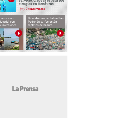
servicio; crece la espera por
cirugías en Honduras
Últimos Videos
punta a un
Desastre ambiental en San
dustrial con
Pedro Sula: ríos están
s inversiones
repletos de basura