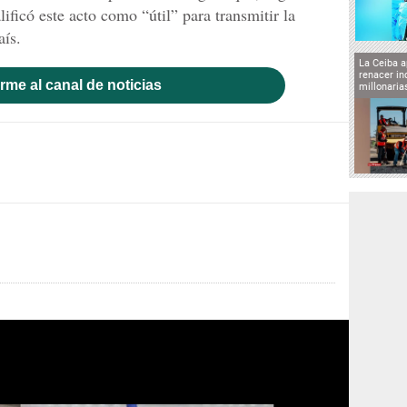
ificó este acto como “útil” para transmitir la
aís.
La Ceiba a
renacer in
rme al canal de noticias
millonaria