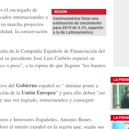
es el encargado de
REGIÓN
cados internacionales y
Centroamérica tiene una
r en marcha proyectos
estimación de crecimiento
para 2019 de 3.3%, superior
ilidad, la conservación
a la de Latinoamérica.
ileña de la Compañía Española de Financiación del
ual su presidente José Luis Curbelo expresó su
oco a poco”, a la espera de que lleguen “los buenos
LA PREN
Gobierno
tivo del
español es “ intentar poner a
Unión Europea
cción de la
” y para ello deben “ser
y una vez logrado, estructurarlos y conseguir
ores e Inversores Españoles, Antonio Bonet,
LA PREN
oró el interés español en la región que, según sus