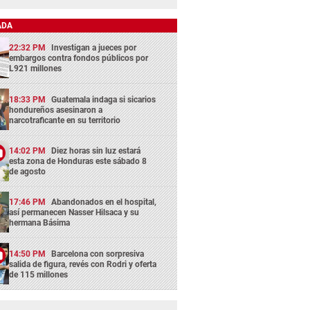
ADA
22:32 PM
Investigan a jueces por
embargos contra fondos públicos por
L921 millones
18:33 PM
Guatemala indaga si sicarios
hondureños asesinaron a
narcotraficante en su territorio
14:02 PM
Diez horas sin luz estará
esta zona de Honduras este sábado 8
de agosto
17:46 PM
Abandonados en el hospital,
así permanecen Nasser Hilsaca y su
hermana Básima
14:50 PM
Barcelona con sorpresiva
salida de figura, revés con Rodri y oferta
de 115 millones