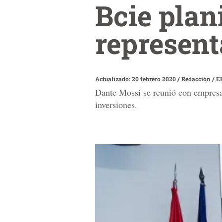
Bcie plani
represen
Actualizado: 20 febrero 2020
/
Redacción / E
Dante Mossi se reunió con empresar
inversiones.