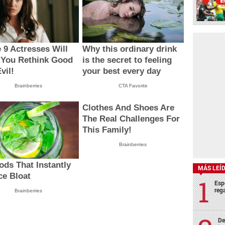
ECONOMÍA
Sector privado espera
vender al menos 7,000
viviendas este año
ECONOMÍA
l año 2019
Caída de inversiones en
e más de
2019 preocupa a
 dólares
autoridades
MÁS LEÍ
Esp
rega
De