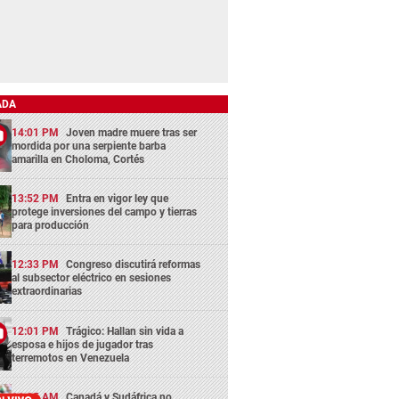
ADA
14:01 PM
Joven madre muere tras ser
mordida por una serpiente barba
amarilla en Choloma, Cortés
13:52 PM
Entra en vigor ley que
protege inversiones del campo y tierras
para producción
12:33 PM
Congreso discutirá reformas
al subsector eléctrico en sesiones
extraordinarias
12:01 PM
Trágico: Hallan sin vida a
esposa e hijos de jugador tras
terremotos en Venezuela
11:05 AM
Canadá y Sudáfrica no