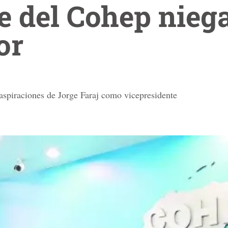
e del Cohep niega
or
s aspiraciones de Jorge Faraj como vicepresidente