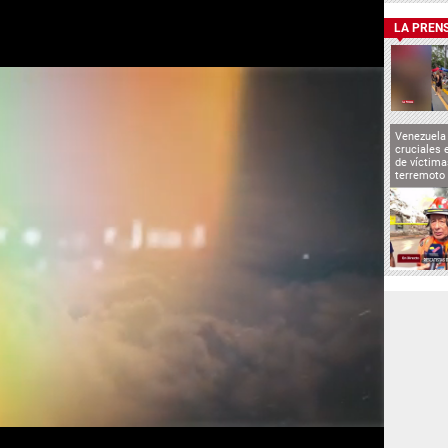
LA PREN
Venezuela 
cruciales 
de víctima
terremoto