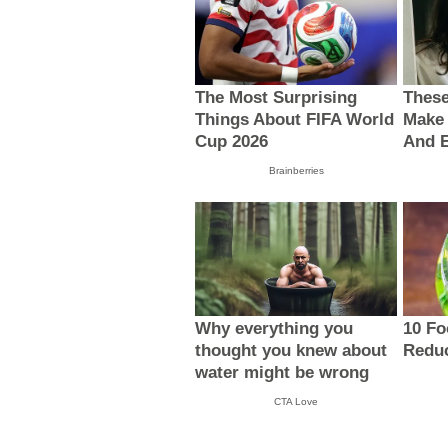
ECONOMÍA
ECONOMÍA
Cúpula del BCH recibe
Honduras cerró e
aumentos de entre 8,000 y
con una deuda d
17,000 lempiras mensuales
9,000 millones de
MIS TEMAS PREFERIDOS
CONTENIDO PROMOCIONADO