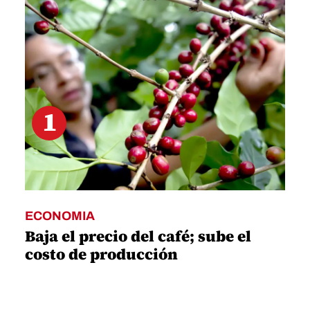
minute,
53
seconds
1
ECONOMIA
Baja el precio del café; sube el
costo de producción