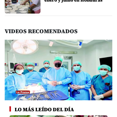
enero y junio en Honduras
VIDEOS RECOMENDADOS
0
seconds
LO MÁS LEÍDO DEL DÍA
of
1