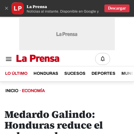
La Prensa
×
Descargar
Noticias al instante. Disponible en Google y IOS
LO ÚLTIMO
HONDURAS
SUCESOS
DEPORTES
MUN
INICIO
·
ECONOMÍA
Medardo Galindo:
Honduras reduce el