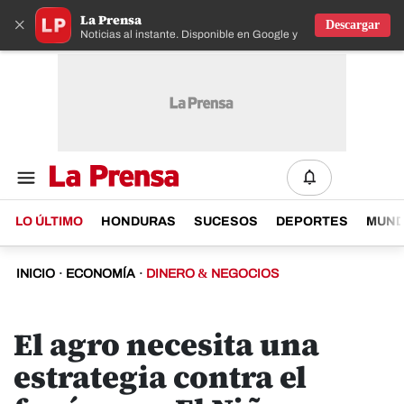
La Prensa
×
Descargar
Noticias al instante. Disponible en Google y IOS
LO ÚLTIMO
HONDURAS
SUCESOS
DEPORTES
MUN
INICIO
·
ECONOMÍA
·
DINERO & NEGOCIOS
El agro necesita una
estrategia contra el