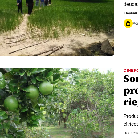
deudas
Kleymer
Acc
DINER
So
pr
ri
Produc
cítrico
Redacci