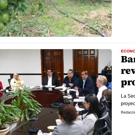
ECONO
Ba
re
pr
La Sec
proyec
Redacci