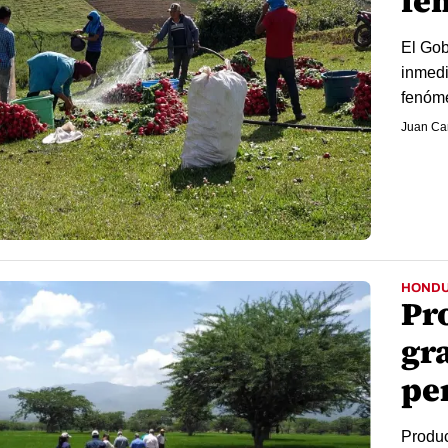
fe
El Gob
inmedi
fenóme
Juan Car
HOND
Pr
gr
pe
Produc