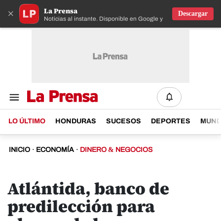
La Prensa
×
Descargar
Noticias al instante. Disponible en Google y IOS
LO ÚLTIMO
HONDURAS
SUCESOS
DEPORTES
MUN
INICIO
·
ECONOMÍA
·
DINERO & NEGOCIOS
Atlántida, banco de
predilección para