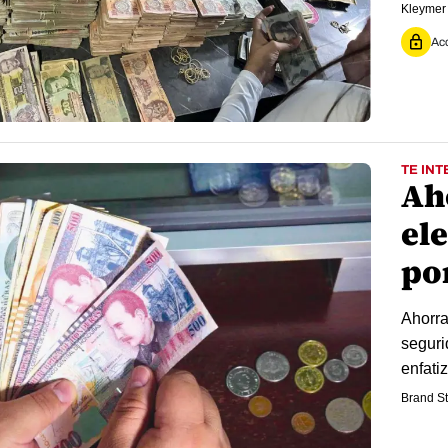
Kleymer
Acc
TE INT
Ah
el
po
Ahorra
seguri
enfatiz
Brand St