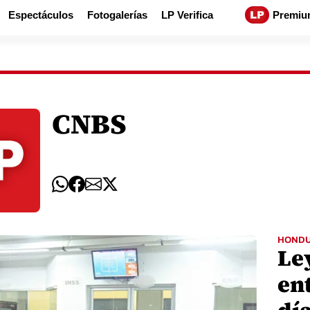
Espectáculos
Fotogalerías
LP Verifica
Premiu
CNBS
HOND
Le
ent