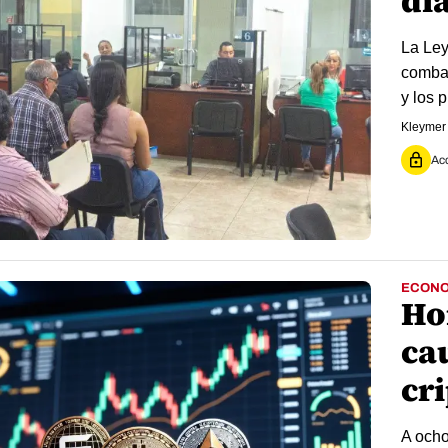
dí
La Ley
combat
y los p
Kleymer
Acc
ECONO
Ho
ca
cr
A ocho