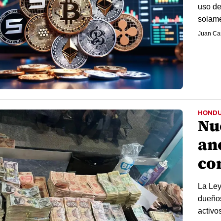
uso de
solame
Juan Car
HOND
Nu
an
co
La Ley
dueños
activo