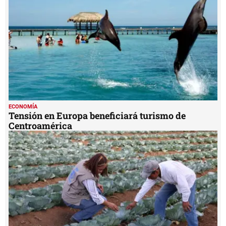
5
seconds
ECONOMÍA
Tensión en Europa beneficiará turismo de
Centroamérica