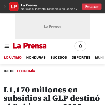
La Prensa
×
Descargar
Noticias al instante. Disponible en Google y IOS
LO ÚLTIMO
HONDURAS
SUCESOS
DEPORTES
MUN
INICIO
·
ECONOMÍA
L1,170 millones en
subsidios al GLP destinó