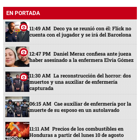
EN PORTADA
11:49 AM
Deco ya se reunió con él: Flick no
cuenta con el jugador y se irá del Barcelona
12:47 PM
Daniel Meraz confiesa ante jueza
haber asesinado a la enfermera Elvia Gómez
11:30 AM
La reconstrucción del horror: dos
muertos y una auxiliar de enfermería
capturada
06:15 AM
Cae auxiliar de enfermería por la
muerte de su esposo en un autolavado
11:11 AM
Precios de los combustibles en
Honduras a partir del lunes 10 de agosto