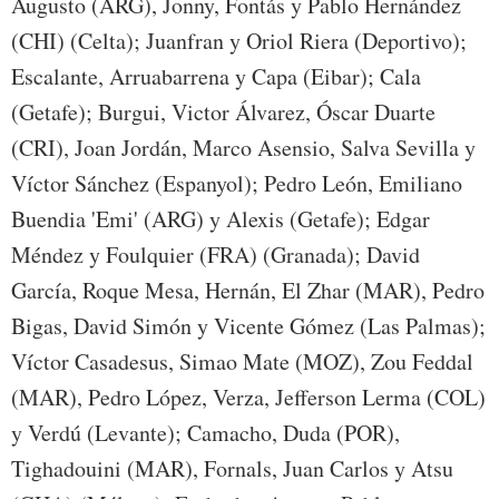
Augusto (ARG), Jonny, Fontás y Pablo Hernández
(CHI) (Celta); Juanfran y Oriol Riera (Deportivo);
Escalante, Arruabarrena y Capa (Eibar); Cala
(Getafe); Burgui, Victor Álvarez, Óscar Duarte
(CRI), Joan Jordán, Marco Asensio, Salva Sevilla y
Víctor Sánchez (Espanyol); Pedro León, Emiliano
Buendia 'Emi' (ARG) y Alexis (Getafe); Edgar
Méndez y Foulquier (FRA) (Granada); David
García, Roque Mesa, Hernán, El Zhar (MAR), Pedro
Bigas, David Simón y Vicente Gómez (Las Palmas);
Víctor Casadesus, Simao Mate (MOZ), Zou Feddal
(MAR), Pedro López, Verza, Jefferson Lerma (COL)
y Verdú (Levante); Camacho, Duda (POR),
Tighadouini (MAR), Fornals, Juan Carlos y Atsu