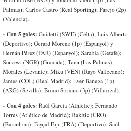
Willian José (BRA) y Jonathan Viera (2p) (Las
Palmas); Carlos Castro (Real Sporting); Parejo (2p)
(Valencia).
- Con 5 goles:
Guidetti (SWE) (Celta); Luis Alberto
(Deportivo); Gerard Moreno (1p) (Espanyol) y
Hernán Pérez (PAR) (Espanyol); Sarabia (Getafe);
Success (NGR) (Granada); Tana (Las Palmas);
Morales (Levante); Miku (VEN) (Rayo Vallecano);
James (COL) (Real Madrid); Ever Banega (1p)
(ARG) (Sevilla); Bruno Soriano (3p) (Villarreal).
- Con 4 goles:
Raúl García (Athletic); Fernando
Torres (Atlético de Madrid); Rakitic (CRO)
(Barcelona); Fayçal Fajr (FRA) (Deportivo); Saúl