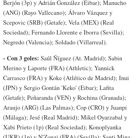
Berjón (3p) y Adrián González (Eibar); Manucho
(ANG) (Rayo Vallecano); Álvaro Vázquez y
Scepovic (SRB) (Getafe); Vela (MEX) (Real
Sociedad); Fernando Llorente e Iborra (Sevilla);
Negredo (Valencia); Soldado (Villarreal).
- Con 3 goles:
Saúl Ñíguez (At. Madrid); Sabin
Merino y Laporte (FRA) (Athletic); Yannick
Carrasco (FRA) y Koke (Atlético de Madrid); Inui
(JPN) y Sergio Gontán 'Keko' (Eibar); Lafita
(Getafe); Peñaranda (VEN) y Rochina (Granada);
Araujo (ARG) (Las Palmas); Cop (CRO) y Juanpi
(Málaga); Jesé (Real Madrid); Mikel Oyarzabal y
Xabi Prieto (1p) (Real Sociedad); Konoplyanka
(UKR) (1p) y N'Zonzi (FRA) (Sevilla); Santi Mina