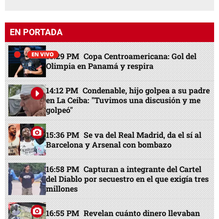
EN PORTADA
13:29 PM
Copa Centroamericana: Gol del
Olimpia en Panamá y respira
14:12 PM
Condenable, hijo golpea a su padre
en La Ceiba: "Tuvimos una discusión y me
golpeó"
15:36 PM
Se va del Real Madrid, da el sí al
Barcelona y Arsenal con bombazo
16:58 PM
Capturan a integrante del Cartel
del Diablo por secuestro en el que exigía tres
millones
16:55 PM
Revelan cuánto dinero llevaban