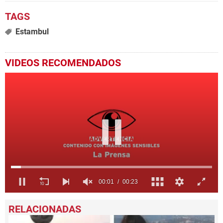
Estambul
VIDEOS RECOMENDADOS
0
seconds
of
23