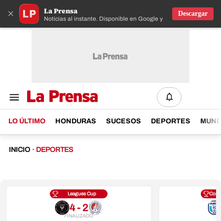
La Prensa
×
Descargar
Noticias al instante. Disponible en Google y IOS
LO ÚLTIMO
HONDURAS
SUCESOS
DEPORTES
MUN
INICIO
·
DEPORTES
Leagues Cup
Copa
4 - 2
FINALIZADO
F