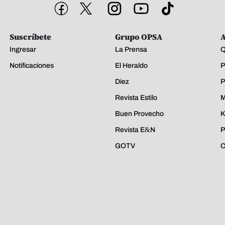
Suscríbete
Grupo OPSA
A
Ingresar
La Prensa
Q
Notificaciones
El Heraldo
P
Diez
P
Revista Estilo
M
Buen Provecho
K
Revista E&N
P
GOTV
C