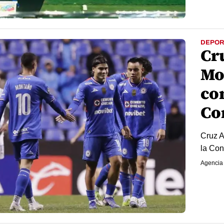
DEPOR
Cr
Mo
con
Co
Cruz A
la Con
Agencia