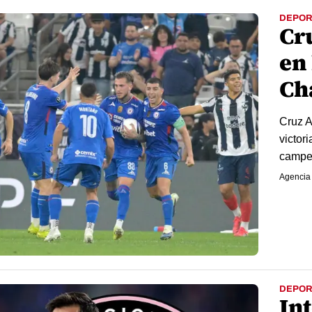
DEPOR
Cr
en 
Ch
Cruz A
victor
campe
Agencia
DEPOR
In