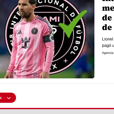
me
de
de
Lionel
pagó u
Agencia
s