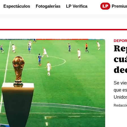
Espectáculos
Fotogalerías
LP Verifica
Premiu
DEPOR
Re
cu
de
Se vie
que es
Unidos
Redacci