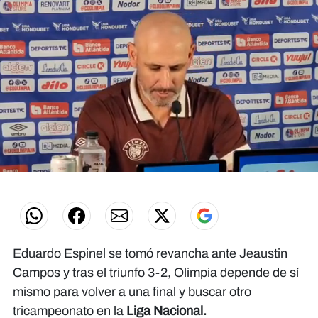
0
seconds
of
0
seconds
Eduardo Espinel se tomó revancha ante Jeaustin
Campos y tras el triunfo 3-2, Olimpia depende de sí
mismo para volver a una final y buscar otro
tricampeonato en la
Liga Nacional.