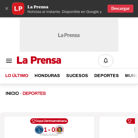
La Prensa
×
Descargar
Noticias al instante. Disponible en Google y IOS
LO ÚLTIMO
HONDURAS
SUCESOS
DEPORTES
MUN
INICIO
·
DEPORTES
Copa Centroamericana
1 - 0
FINALIZADO