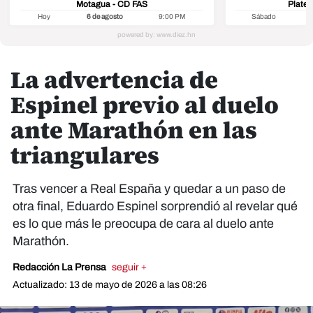
Motagua - CD FAS
Platen
Hoy
6 de agosto
9:00 PM
Sábado
8
La advertencia de
Espinel previo al duelo
ante Marathón en las
triangulares
Tras vencer a Real España y quedar a un paso de
otra final, Eduardo Espinel sorprendió al revelar qué
es lo que más le preocupa de cara al duelo ante
Marathón.
Redacción La Prensa
seguir +
Actualizado: 13 de mayo de 2026 a las 08:26