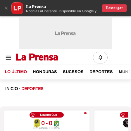
La Prensa
×
Descargar
Noticias al instante. Disponible en Google y IOS
LO ÚLTIMO
HONDURAS
SUCESOS
DEPORTES
MUN
INICIO
·
DEPORTES
Leagues Cup
0 - 0
SEGUNDO TIEMPO
F