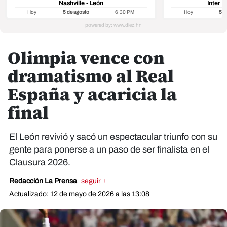
Nashville - León
Inter M
Hoy
5 de agosto
6:30 PM
Hoy
5 d
Olimpia vence con
dramatismo al Real
España y acaricia la
final
El León revivió y sacó un espectacular triunfo con su
gente para ponerse a un paso de ser finalista en el
Clausura 2026.
Redacción La Prensa
seguir +
Actualizado: 12 de mayo de 2026 a las 13:08