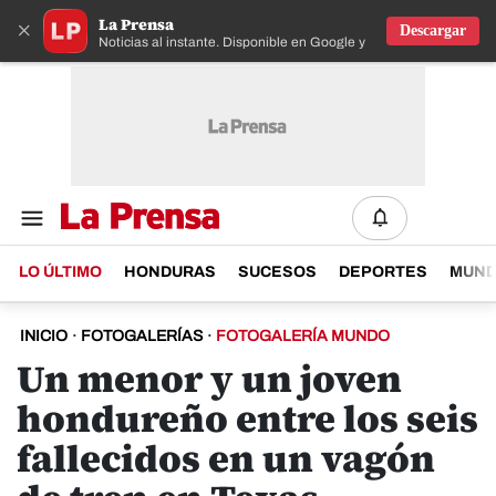
La Prensa
×
Descargar
Noticias al instante. Disponible en Google y IOS
LO ÚLTIMO
HONDURAS
SUCESOS
DEPORTES
MUN
INICIO
·
FOTOGALERÍAS
·
FOTOGALERÍA MUNDO
Un menor y un joven
hondureño entre los seis
fallecidos en un vagón