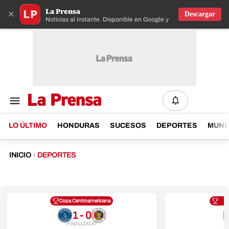
La Prensa
×
Descargar
Noticias al instante. Disponible en Google y IOS
LO ÚLTIMO
HONDURAS
SUCESOS
DEPORTES
MUN
INICIO
·
DEPORTES
Copa Centroamericana
1 - 0
FINALIZADO