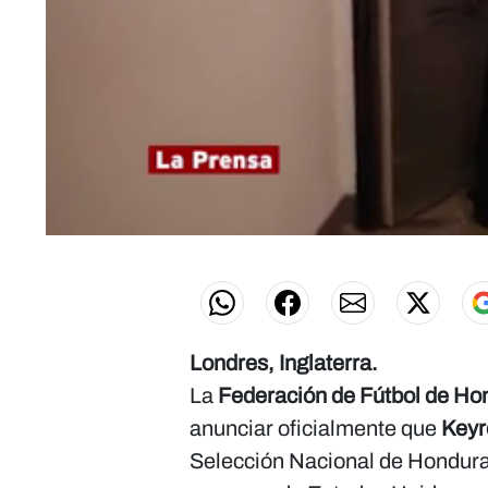
0
seconds
of
0
seconds
Volume
0%
Londres, Inglaterra.
La
Federación de Fútbol de Ho
anunciar oficialmente que
Keyr
Selección Nacional de Honduras