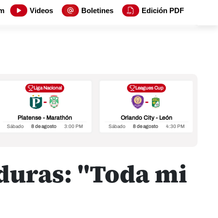
m
Videos
Boletines
Edición PDF
Liga Nacional
Leagues Cup
-
-
Platense - Marathón
Orlando City - León
Sábado
8 de agosto
3:00 PM
Sábado
8 de agosto
4:30 PM
Sá
duras: "Toda mi