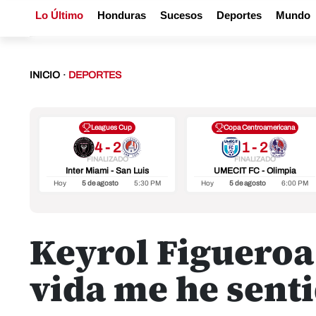
Lo Último
Honduras
Sucesos
Deportes
Mundo
INICIO
·
DEPORTES
Leagues Cup
Copa Centroamericana
4 - 2
1 - 2
FINALIZADO
FINALIZADO
Inter Miami - San Luis
UMECIT FC - Olimpia
Hoy
5 de agosto
5:30 PM
Hoy
5 de agosto
6:00 PM
Keyrol Figueroa
vida me he sent