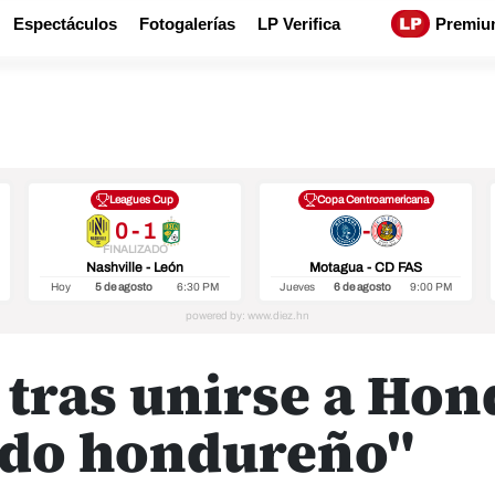
Espectáculos
Fotogalerías
LP Verifica
Premiu
Leagues Cup
Copa Centroamericana
0 - 1
-
FINALIZADO
Nashville - León
Motagua - CD FAS
Hoy
5 de agosto
6:30 PM
Jueves
6 de agosto
9:00 PM
 tras unirse a Hon
ido hondureño"