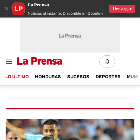
La Prensa
×
Descargar
Noticias al instante. Disponible en Google y IOS
LO ÚLTIMO
HONDURAS
SUCESOS
DEPORTES
MUN