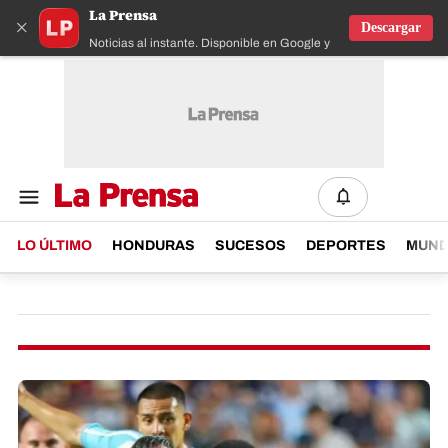
La Prensa
×
Descargar
Noticias al instante. Disponible en Google y IOS
LO ÚLTIMO
HONDURAS
SUCESOS
DEPORTES
MUN