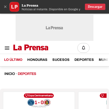
La Prensa
×
Descargar
Noticias al instante. Disponible en Google y IOS
LO ÚLTIMO
HONDURAS
SUCESOS
DEPORTES
MUN
INICIO
·
DEPORTES
Copa Centroamericana
1 - 0
FINALIZADO