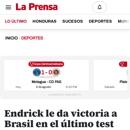
LO ÚLTIMO
HONDURAS
SUCESOS
DEPORTES
MUN
INICIO
·
DEPORTES
Copa Centroamericana
1 - 0
FINALIZADO
Motagua - CD FAS
Platen
Hoy
6 de agosto
9:00 PM
Sábado
8
Endrick le da victoria a
Brasil en el último test