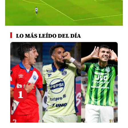
0
seconds
LO MÁS LEÍDO DEL DÍA
of
1
minute,
29
seconds
1