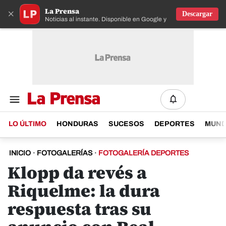
La Prensa
×
Descargar
Noticias al instante. Disponible en Google y IOS
LO ÚLTIMO
HONDURAS
SUCESOS
DEPORTES
MUN
INICIO
·
FOTOGALERÍAS
·
FOTOGALERÍA DEPORTES
Klopp da revés a
Riquelme: la dura
respuesta tras su