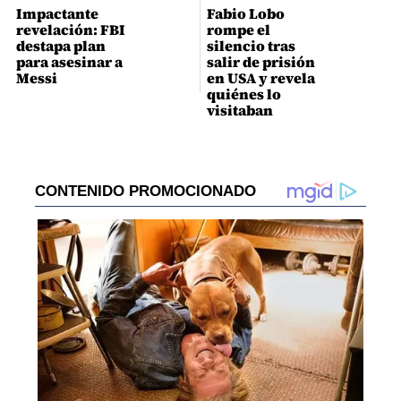
Impactante
Fabio Lobo
revelación: FBI
rompe el
destapa plan
silencio tras
para asesinar a
salir de prisión
Messi
en USA y revela
quiénes lo
visitaban