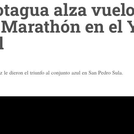
tagua alza vuelo
 Marathón en el 
l
e dieron el triunfo al conjunto azul en San Pedro Sula.