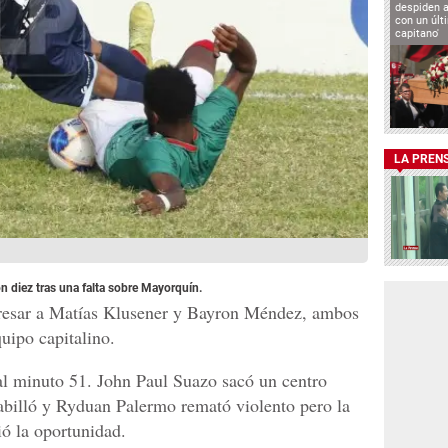
despiden a
con un últ
capitano'
LA PREN
n diez tras una falta sobre Mayorquín.
gresar a Matías Klusener y Bayron Méndez, ambos
uipo capitalino.
l minuto 51. John Paul Suazo sacó un centro
tabilló y Ryduan Palermo remató violento pero la
ió la oportunidad.