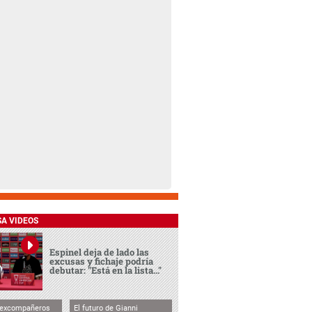
SA VIDEOS
Espinel deja de lado las
excusas y fichaje podría
debutar: "Está en la lista..."
 excompañeros
El futuro de Gianni