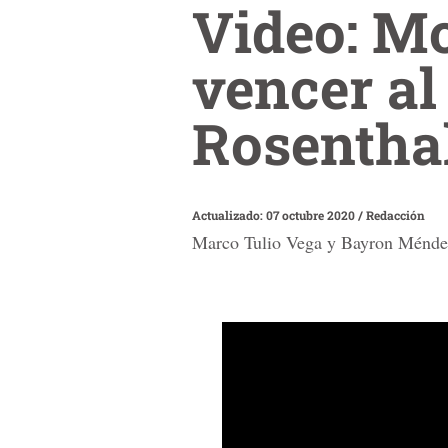
Video: Mo
vencer al
Rosentha
Actualizado: 07 octubre 2020
/
Redacción
Marco Tulio Vega y Bayron Méndez l
0
seconds
of
1
minute,
33
seconds
Volume
90%