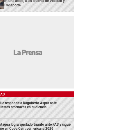
en una acera, a las afueras de Vialidad y
Transporte
DAS
 le responde a Dagoberto Aspra ante
uestas amenazas en audiencia
tagua logra ajustado triunfo ante FAS y sigue
rme en Copa Centroamericana 2026