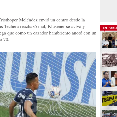
isthoper Meléndez envió un centro desde la
as Techera reachazó mal, Klusener se avivó y
EN PORT
Vega que como un cazador hambriento anotó con un
o 70.