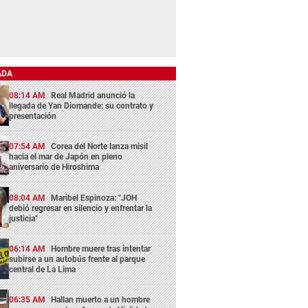
ADA
08:14 AM
Real Madrid anunció la
llegada de Yan Diomande: su contrato y
presentación
07:54 AM
Corea del Norte lanza misil
hacia el mar de Japón en pleno
aniversario de Hiroshima
08:04 AM
Maribel Espinoza: "JOH
debió regresar en silencio y enfrentar la
justicia"
06:14 AM
Hombre muere tras intentar
subirse a un autobús frente al parque
central de La Lima
06:35 AM
Hallan muerto a un hombre