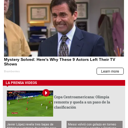
LA PRENSA VIDEOS
Copa Centroamericana: Olimpia
remonta y queda a un paso de la
clasificación
Javier López revela tres bajas de
Messi volvió con golazo en torneo