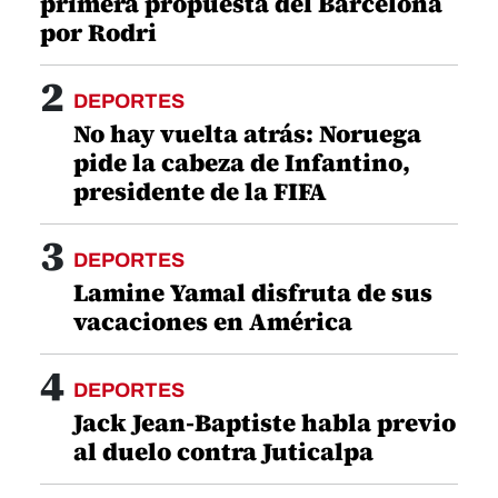
DEPORTES
Lamine Yamal disfruta de sus
vacaciones en América
4
DEPORTES
Jack Jean-Baptiste habla previo
al duelo contra Juticalpa
5
DEPORTES
Tabla posiciones Copa
Centroamericana: así quedó
Motagua y Municipal
ÚLTIMAS NOTICIAS