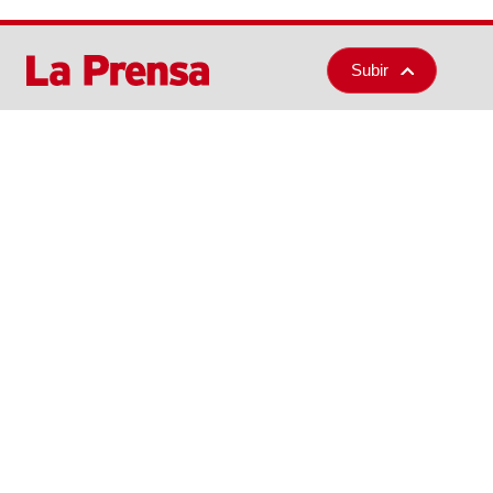
San Pedro Sula
Deportes
Honduras
Guía Médica
Sucesos
Semana en Imágenes
Economía
Buen Provecho
Opinión
Conéctate
LP Verifica
Fotogalerías
Videos
Suscríbete
Grupo OPSA
Ingresar
La Prensa
Notificaciones
El Heraldo
Diez
Revista Estilo