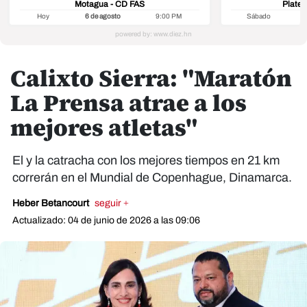
Motagua - CD FAS
Platen
Hoy
6 de agosto
9:00 PM
Sábado
8
Calixto Sierra: "Maratón
La Prensa atrae a los
mejores atletas"
El y la catracha con los mejores tiempos en 21 km
correrán en el Mundial de Copenhague, Dinamarca.
Heber Betancourt
seguir +
Actualizado: 04 de junio de 2026 a las 09:06