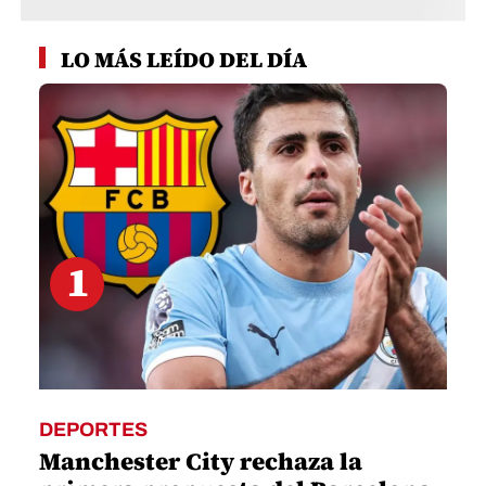
1
DEPORTES
Manchester City rechaza la
primera propuesta del Barcelona
por Rodri
2
DEPORTES
No hay vuelta atrás: Noruega
pide la cabeza de Infantino,
presidente de la FIFA
3