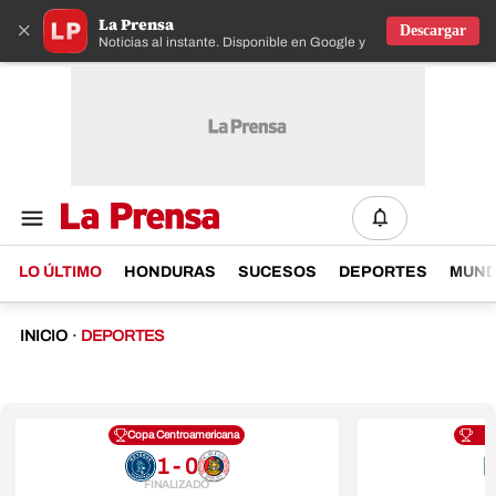
La Prensa
×
Descargar
Noticias al instante. Disponible en Google y IOS
LO ÚLTIMO
HONDURAS
SUCESOS
DEPORTES
MUN
INICIO
·
DEPORTES
Copa Centroamericana
1 - 0
FINALIZADO