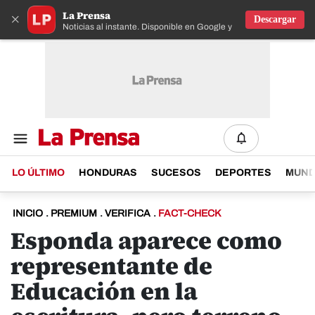
La Prensa
×
Descargar
Noticias al instante. Disponible en Google y IOS
LO ÚLTIMO
HONDURAS
SUCESOS
DEPORTES
MUN
INICIO
.
PREMIUM
.
VERIFICA
.
FACT-CHECK
Esponda aparece como
representante de
Educación en la