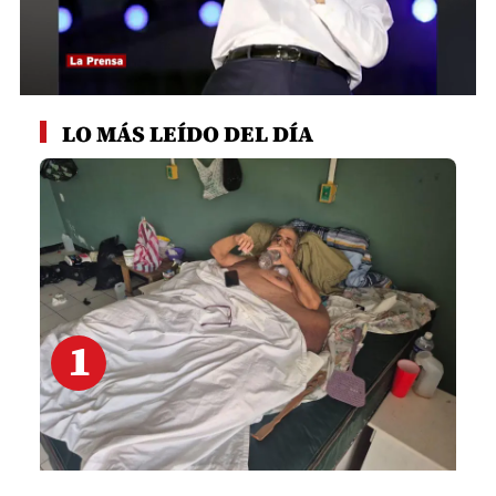
0
seconds
LO MÁS LEÍDO DEL DÍA
of
3
minutes,
15
seconds
1