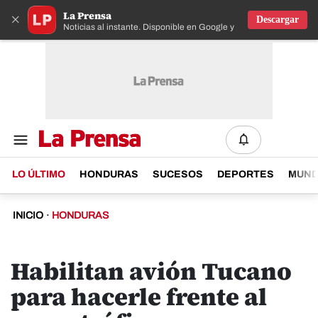
La Prensa
×
Descargar
Noticias al instante. Disponible en Google y IOS
LO ÚLTIMO
HONDURAS
SUCESOS
DEPORTES
MUN
INICIO
·
HONDURAS
Habilitan avión Tucano
para hacerle frente al