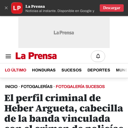
La Prensa
×
Descargar
Noticias al instante. Disponible en Google y IOS
LO ÚLTIMO
HONDURAS
SUCESOS
DEPORTES
MUN
INICIO
·
FOTOGALERÍAS
·
FOTOGALERÍA SUCESOS
El perfil criminal de
Heber Argueta, cabecilla
de la banda vinculada