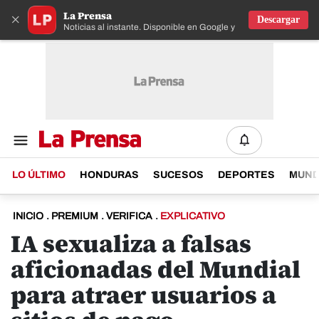
La Prensa
×
Descargar
Noticias al instante. Disponible en Google y IOS
LO ÚLTIMO
HONDURAS
SUCESOS
DEPORTES
MUN
INICIO
.
PREMIUM
.
VERIFICA
.
EXPLICATIVO
IA sexualiza a falsas
aficionadas del Mundial
para atraer usuarios a