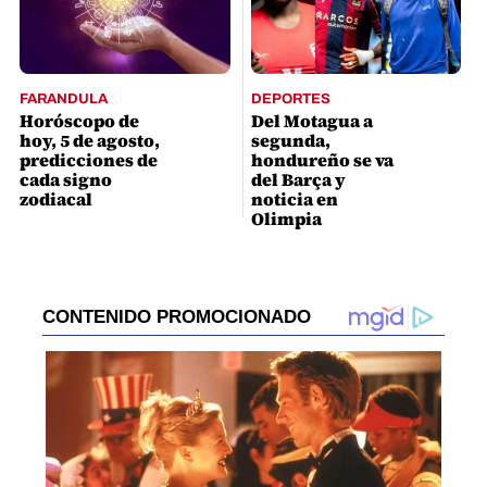
FARANDULA
DEPORTES
Horóscopo de
Del Motagua a
hoy, 5 de agosto,
segunda,
predicciones de
hondureño se va
cada signo
del Barça y
zodiacal
noticia en
Olimpia