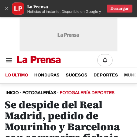
La Prensa
×
Descargar
Noticias al instante. Disponible en Google y IOS
LO ÚLTIMO
HONDURAS
SUCESOS
DEPORTES
MUN
INICIO
·
FOTOGALERÍAS
·
FOTOGALERÍA DEPORTES
Se despide del Real
Madrid, pedido de
Mourinho y Barcelona