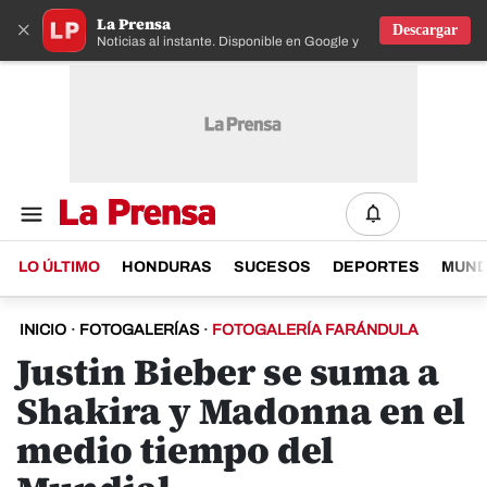
La Prensa
×
Descargar
Noticias al instante. Disponible en Google y IOS
LO ÚLTIMO
HONDURAS
SUCESOS
DEPORTES
MUN
INICIO
·
FOTOGALERÍAS
·
FOTOGALERÍA FARÁNDULA
Justin Bieber se suma a
Shakira y Madonna en el
medio tiempo del