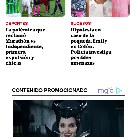
DEPORTES
SUCESOS
La polémica que
Hipótesis en
reclamó
caso de la
Marathón vs
pequeña Emily
Independiente,
en Colón:
primera
Policía investiga
expulsión y
posibles
chicas
amenazas