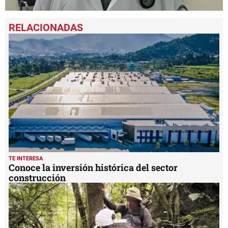
0
seconds
of
2
minutes,
5
seconds
TE INTERESA
Conoce la inversión histórica del sector
construcción