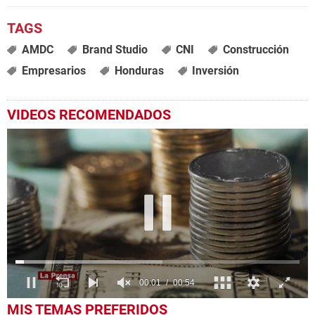
AMDC
Brand Studio
CNI
Construcción
Empresarios
Honduras
Inversión
VIDEOS RECOMENDADOS
0
seconds